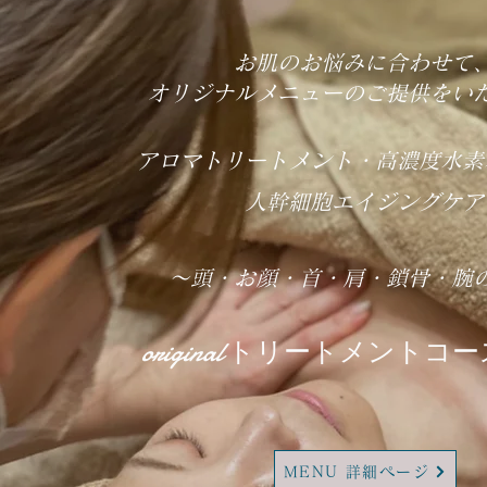
お肌のお悩みに合わせて
オリジナルメニューのご提供をい
アロマトリートメント・高濃
度水素
人幹細胞エイジングケア
〜頭・お顔・首・肩・鎖骨・腕
トリートメントコー
original
MENU 詳細ページ