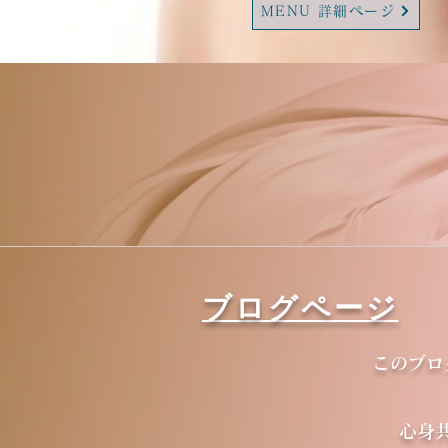
MENU 詳細ページ
​ブログページ
このブログ
心身共