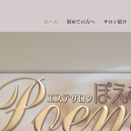
ホーム
初めての方へ
サロン紹介