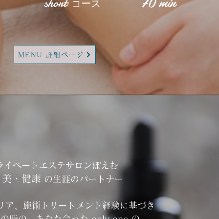
​ 70 m
in
short
コース
MENU 詳細ページ
ライベートエステサロンぽえむ
美・健康
の
の生涯のパートナー
リア
、
施術トリートメント
経験に基づき
時の、あなた合った only one の