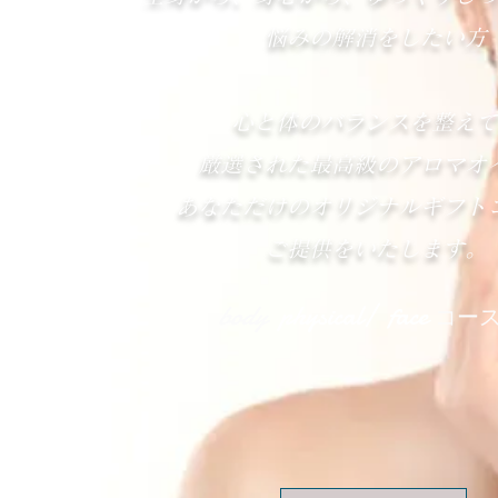
悩みの解消をしたい方
心と体のバランスを整えて
厳選された最高級のアロマオ
あなただけのオリジナルギフト
ご提供をいたします。
body
p
hysi
c
al
/ face
コー