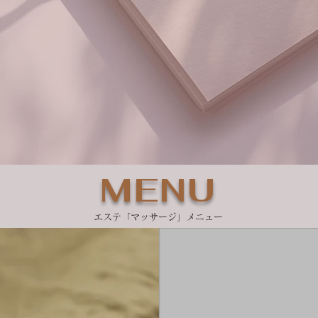
MENU
エステ「マッサージ」メニュー