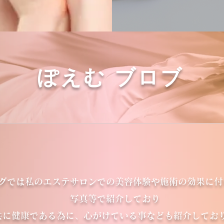
ぽえむ ブロブ
では私のエステサロンでの美容体験や施術の効果に付
写真等で紹介しており
に健康である為に、心がけている事なども紹介してお