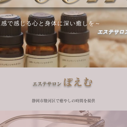
五感で感じる心と身体に深い癒しを～
エステサロ
ぽえむ
エステサロン
静岡市駿河区で癒やしの時間を​提供