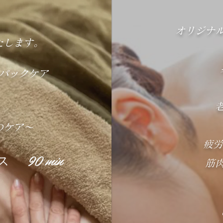
、
オリジナ
たします。
パックケア
のケア〜
疲労
ス
90 min
筋
​