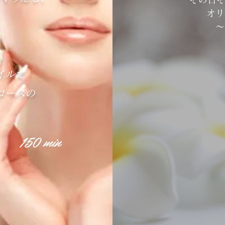
オリ
〜
、
イルで
コースの
150
min
ス